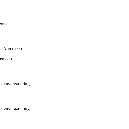
emeen
: Algemeen
gemeen
edenvergadering
edenvergadering